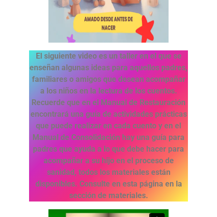
El siguiente video es un taller en el que se
enseñan algunas ideas para aquellos padres,
familiares o amigos que desean acompañar
a los niños en la lectura de los cuentos.
Recuerde que en el Manual de Restauración
encontrará una guía de actividades prácticas
que puede realizar en cada cuento y en el
Manual de Consolidación hay una guía para
padres que ayuda a lo que debe hacer para
acompañar a su hijo en el proceso de
sanidad, todos los materiales están
disponibles. Consulte en esta página en la
sección de materiales.